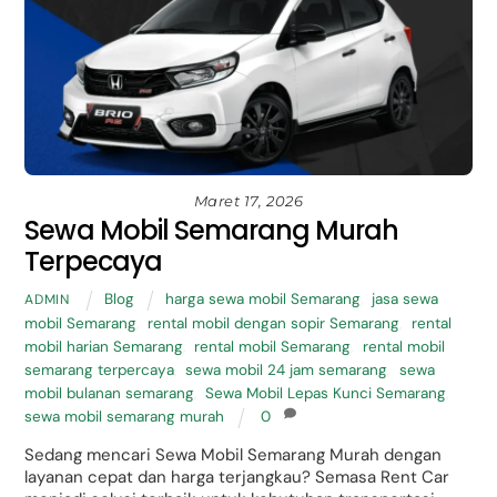
Maret 17, 2026
Sewa Mobil Semarang Murah
Terpecaya
Blog
harga sewa mobil Semarang
,
jasa sewa
ADMIN
mobil Semarang
,
rental mobil dengan sopir Semarang
,
rental
mobil harian Semarang
,
rental mobil Semarang
,
rental mobil
semarang terpercaya
,
sewa mobil 24 jam semarang
,
sewa
mobil bulanan semarang
,
Sewa Mobil Lepas Kunci Semarang
,
sewa mobil semarang murah
0
Sedang mencari Sewa Mobil Semarang Murah dengan
layanan cepat dan harga terjangkau? Semasa Rent Car