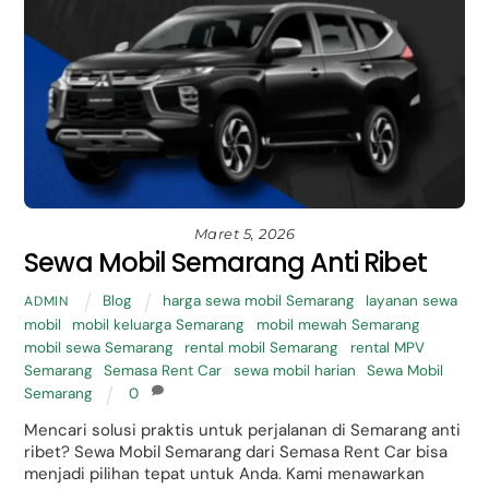
Maret 5, 2026
Sewa Mobil Semarang Anti Ribet
Blog
harga sewa mobil Semarang
,
layanan sewa
ADMIN
mobil
,
mobil keluarga Semarang
,
mobil mewah Semarang
,
mobil sewa Semarang
,
rental mobil Semarang
,
rental MPV
Semarang
,
Semasa Rent Car
,
sewa mobil harian
,
Sewa Mobil
Semarang
0
Mencari solusi praktis untuk perjalanan di Semarang anti
ribet? Sewa Mobil Semarang dari Semasa Rent Car bisa
menjadi pilihan tepat untuk Anda. Kami menawarkan