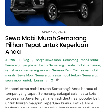
Maret 27, 2026
Sewa Mobil Murah Semarang
Pilihan Tepat untuk Keperluan
Anda
Blog
harga sewa mobil Semarang
,
mobil rental
ADMIN
Semarang
,
perjalanan bisnis Semarang
,
rental mobil Semarang
,
rental mobil semarang murah
,
Semasa Rent Car
,
sewa mobil
murah
,
Sewa Mobil Semarang
,
sewa mobil terbaik Semarang
,
sewa mobil untuk liburan
0
Mencari sewa mobil murah Semarang? Anda berada di
tempat yang tepat. Semarang, sebagai salah satu kota
terbesar di Jawa Tengah, menjadi destinasi populer baik
untuk liburan maupun keperluan bisnis. Ketika Anda
berkunjung ke kota ini, memiliki kendaraan pribadi yang