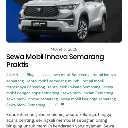
Maret 6, 2026
Sewa Mobil Innova Semarang
Praktis
Blog
jasa sewa mobil Semarang
,
rental innova
ADMIN
semarang
,
rental mobil semarang murah
,
rental mobil
terpercaya Semarang
,
rental mobil wisata Semarang
,
sewa
mobil dengan sopir semarang
,
sewa mobil harian Semarang
,
sewa mobil innova semarang
,
sewa mobil keluarga semarang
,
Sewa Mobil Semarang
0
Kebutuhan perjalanan bisnis, wisata keluarga, hingga
acara penting, seringkali membuat sebagian orang
bingung untuk memilih kendaraan yang nyaman. Sewa